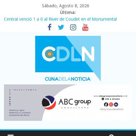
Sábado, Agosto 8, 2026
Última:
Central venció 1 a 0 al River de Coudet en el Monumental
La morosidad alcanzó su nivel más alto en dos décadas y ya
afecta a 400 mil deudores en Santa Fe
Desde que asumió Milei cerraron 41.000 kioscos: el sector
denuncia crisis como en 2001
Vacaciones de invierno con más movimiento y consumo
turístico: 4,6 millones de personas viajaron por el país, un 5,9%
más que en 2025
Fuerte caída de la venta de autos usados en julio: bajó un 12,6%
interanual