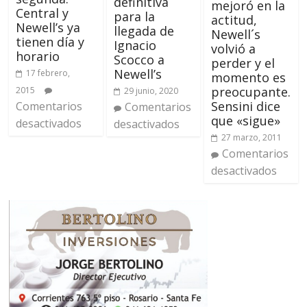
definitiva
mejoró en la
Central y
para la
actitud,
Newell’s ya
llegada de
Newell´s
tienen día y
Ignacio
volvió a
horario
Scocco a
perder y el
Newell’s
17 febrero,
momento es
preocupante.
2015
29 junio, 2020
Sensini dice
Comentarios
Comentarios
que «sigue»
desactivados
desactivados
27 marzo, 2011
Comentarios
desactivados