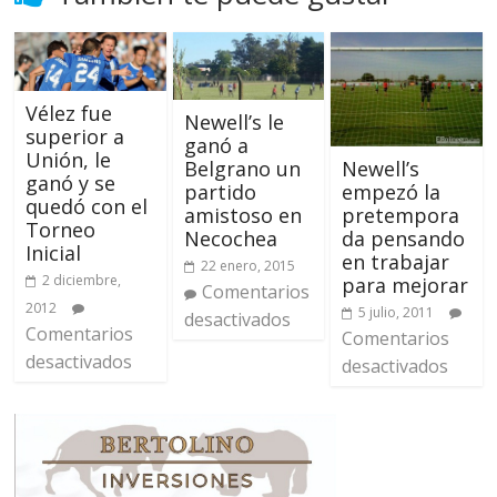
Vélez fue
Newell’s le
superior a
ganó a
Unión, le
Newell’s
Belgrano un
ganó y se
empezó la
partido
quedó con el
pretempora
amistoso en
Torneo
da pensando
Necochea
Inicial
en trabajar
22 enero, 2015
2 diciembre,
para mejorar
Comentarios
2012
5 julio, 2011
desactivados
Comentarios
Comentarios
desactivados
desactivados