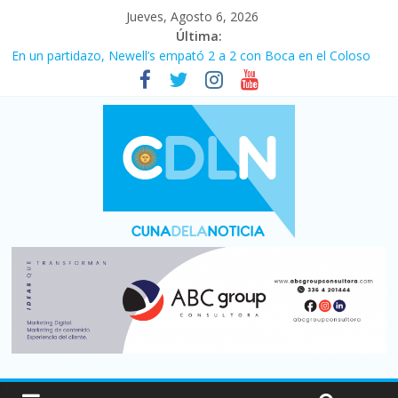
Jueves, Agosto 6, 2026
Última:
Pullaro mejora sus relaciones con el Gobierno nacional
En un partidazo, Newell’s empató 2 a 2 con Boca en el Coloso
del Parque
Vacaciones de invierno con más movimiento y consumo
turístico: 4,6 millones de personas viajaron por el país, un 5,9%
más que en 2025
Fuerte caída de la venta de autos usados en julio: bajó un 12,6%
interanual
Central venció 1 a 0 al River de Coudet en el Monumental