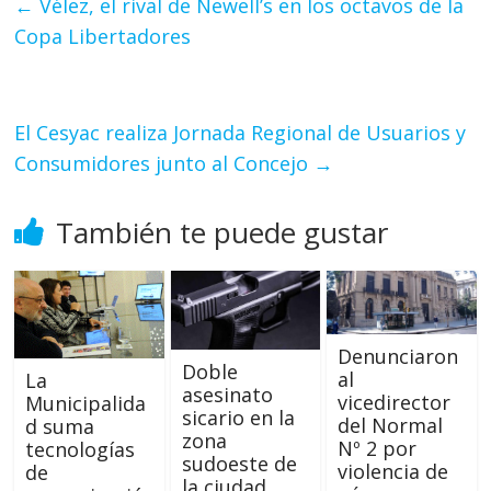
←
Vélez, el rival de Newell’s en los octavos de la
Copa Libertadores
El Cesyac realiza Jornada Regional de Usuarios y
Consumidores junto al Concejo
→
También te puede gustar
Denunciaron
Doble
al
La
asesinato
vicedirector
Municipalida
sicario en la
del Normal
d suma
zona
Nº 2 por
tecnologías
sudoeste de
violencia de
de
la ciudad