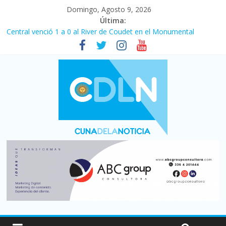
Domingo, Agosto 9, 2026
Última:
Central venció 1 a 0 al River de Coudet en el Monumental
La morosidad alcanzó su nivel más alto en dos décadas y ya
afecta a 400 mil deudores en Santa Fe
Desde que asumió Milei cerraron 41.000 kioscos: el sector
denuncia crisis como en 2001
Vacaciones de invierno con más movimiento y consumo
turístico: 4,6 millones de personas viajaron por el país, un 5,9%
más que en 2025
Fuerte caída de la venta de autos usados en julio: bajó un 12,6%
interanual