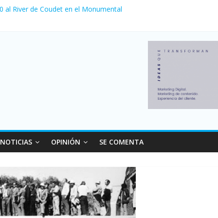
 0 al River de Coudet en el Monumental
nzó su nivel más alto en dos décadas y ya afecta a 400 mil deudores
ilei cerraron 41.000 kioscos: el sector denuncia crisis como en 200
erno con más movimiento y consumo turístico: 4,6 millones de perso
 venta de autos usados en julio: bajó un 12,6% interanual
NOTICIAS
OPINIÓN
SE COMENTA