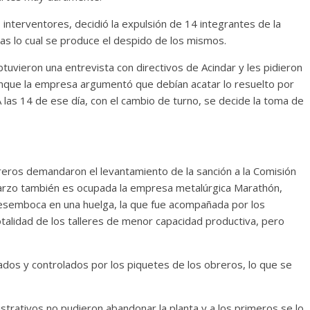
s interventores, decidió la expulsión de 14 integrantes de la
ras lo cual se produce el despido de los mismos.
uvieron una entrevista con directivos de Acindar y les pidieron
aunque la empresa argumentó que debían acatar lo resuelto por
A las 14 de ese día, con el cambio de turno, se decide la toma de
breros demandaron el levantamiento de la sanción a la Comisión
 marzo también es ocupada la empresa metalúrgica Marathón,
desemboca en una huelga, la que fue acompañada por los
otalidad de los talleres de menor capacidad productiva, pero
ados y controlados por los piquetes de los obreros, lo que se
strativos no pudieron abandonar la planta y a los primeros se lo