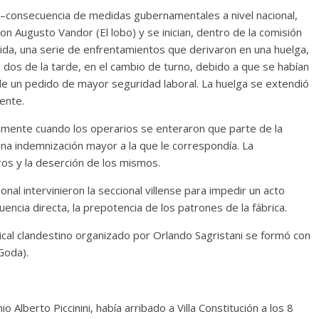
l –consecuencia de medidas gubernamentales a nivel nacional,
on Augusto Vandor (El lobo) y se inician, dentro de la comisión
sólida, una serie de enfrentamientos que derivaron en una huelga,
as dos de la tarde, en el cambio de turno, debido a que se habían
de un pedido de mayor seguridad laboral. La huelga se extendió
ente.
tamente cuando los operarios se enteraron que parte de la
una indemnización mayor a la que le correspondía. La
ros y la deserción de los mismos.
onal intervinieron la seccional villense para impedir un acto
uencia directa, la prepotencia de los patrones de la fábrica.
dical clandestino organizado por Orlando Sagristani se formó con
Goda).
o Alberto Piccinini, había arribado a Villa Constitución a los 8