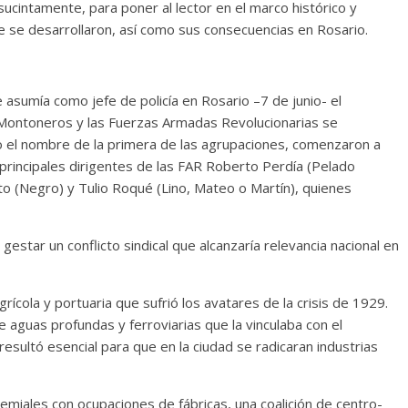
sucintamente, para poner al lector en el marco histórico y
ue se desarrollaron, así como sus consecuencias en Rosario.
sumía como jefe de policía en Rosario –7 de junio- el
n Montoneros y las Fuerzas Armadas Revolucionarias se
o el nombre de la primera de las agrupaciones, comenzaron a
principales dirigentes de las FAR Roberto Perdía (Pelado
to (Negro) y Tulio Roqué (Lino, Mateo o Martín), quienes
estar un conflicto sindical que alcanzaría relevancia nacional en
grícola y portuaria que sufrió los avatares de la crisis de 1929.
e aguas profundas y ferroviarias que la vinculaba con el
esultó esencial para que en la ciudad se radicaran industrias
remiales con ocupaciones de fábricas, una coalición de centro-