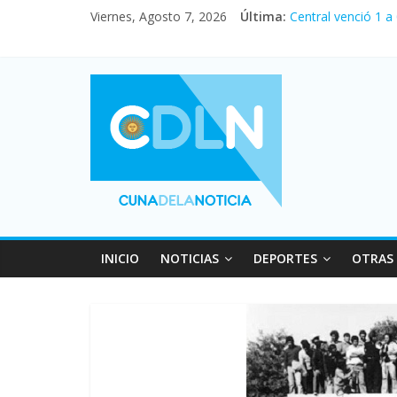
Viernes, Agosto 7, 2026
Última:
Central venció 1 a
La morosidad alca
Desde que asumió M
Vacaciones de invi
Fuerte caída de la
INICIO
NOTICIAS
DEPORTES
OTRAS 