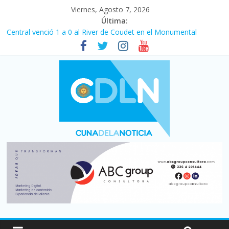
Viernes, Agosto 7, 2026
Última:
Central venció 1 a 0 al River de Coudet en el Monumental
La morosidad alcanzó su nivel más alto en dos décadas y ya
afecta a 400 mil deudores en Santa Fe
Desde que asumió Milei cerraron 41.000 kioscos: el sector
denuncia crisis como en 2001
Vacaciones de invierno con más movimiento y consumo
turístico: 4,6 millones de personas viajaron por el país, un 5,9%
más que en 2025
Fuerte caída de la venta de autos usados en julio: bajó un 12,6%
interanual