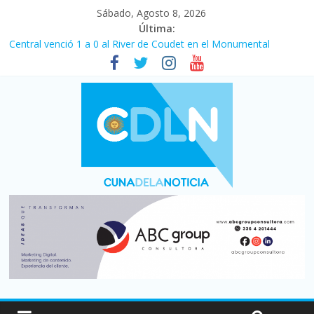
Sábado, Agosto 8, 2026
Última:
Central venció 1 a 0 al River de Coudet en el Monumental
La morosidad alcanzó su nivel más alto en dos décadas y ya
afecta a 400 mil deudores en Santa Fe
Desde que asumió Milei cerraron 41.000 kioscos: el sector
denuncia crisis como en 2001
Vacaciones de invierno con más movimiento y consumo
turístico: 4,6 millones de personas viajaron por el país, un 5,9%
más que en 2025
Fuerte caída de la venta de autos usados en julio: bajó un 12,6%
interanual