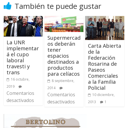
También te puede gustar
Supermercad
La UNR
os deberán
Carta Abierta
implementar
tener
de la
á el cupo
espacios
Federación
laboral
destinados a
Rosarina de
travesti y
productos
Paseos
trans
para celíacos
Comerciales
16 octubre,
a la Familia
8 septiembre,
2019
Policial
2014
Comentarios
Comentarios
10 diciembre,
desactivados
desactivados
2013
1