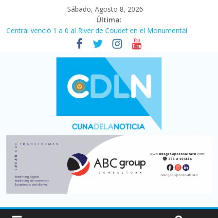
Sábado, Agosto 8, 2026
Última:
Central venció 1 a 0 al River de Coudet en el Monumental
La morosidad alcanzó su nivel más alto en dos décadas y ya
afecta a 400 mil deudores en Santa Fe
Desde que asumió Milei cerraron 41.000 kioscos: el sector
denuncia crisis como en 2001
Vacaciones de invierno con más movimiento y consumo
turístico: 4,6 millones de personas viajaron por el país, un 5,9%
más que en 2025
Fuerte caída de la venta de autos usados en julio: bajó un 12,6%
interanual