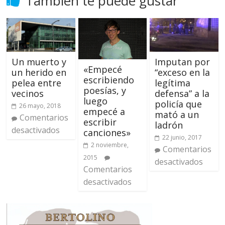
También te puede gustar
Imputan por
Un muerto y
«Empecé
“exceso en la
un herido en
escribiendo
legítima
pelea entre
poesías, y
defensa” a la
vecinos
luego
policía que
26 mayo, 2018
empecé a
mató a un
Comentarios
escribir
ladrón
desactivados
canciones»
22 junio, 2017
2 noviembre,
Comentarios
2015
desactivados
Comentarios
desactivados