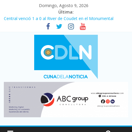
Domingo, Agosto 9, 2026
Última:
Central venció 1 a 0 al River de Coudet en el Monumental
La morosidad alcanzó su nivel más alto en dos décadas y ya
afecta a 400 mil deudores en Santa Fe
Desde que asumió Milei cerraron 41.000 kioscos: el sector
denuncia crisis como en 2001
Vacaciones de invierno con más movimiento y consumo
turístico: 4,6 millones de personas viajaron por el país, un 5,9%
más que en 2025
Fuerte caída de la venta de autos usados en julio: bajó un 12,6%
interanual