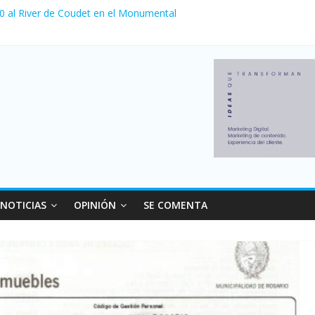
 0 al River de Coudet en el Monumental
nzó su nivel más alto en dos décadas y ya afecta a 400 mil deudores
ilei cerraron 41.000 kioscos: el sector denuncia crisis como en 200
erno con más movimiento y consumo turístico: 4,6 millones de perso
 venta de autos usados en julio: bajó un 12,6% interanual
NOTICIAS
OPINIÓN
SE COMENTA