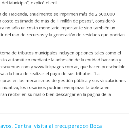
del Municipio”, explicó el edil.
ría de Hacienda, anualmente se imprimen más de 2.500.000
n costo estimado de más de 1 millón de pesos”, consideró
nera no sólo un costo monetario importante sino también un
ir del uso de recursos y la generación de residuos que podrían
ema de tributos municipales incluyen opciones tales como el
ébito automático mediante la adhesión de la entidad bancaria y
scuentas.com y www.linkpagos.com.ar, que hacen prescindible
a a la hora de realizar el pago de sus tributos. “La
joras en los mecanismos de gestión pública y sus vinculaciones
a iniciativa, los rosarinos podrán reemplazar la boleta en
án recibir en su mail o bien descargar en la página de la
vos, Central visita al «recuperado» Boca