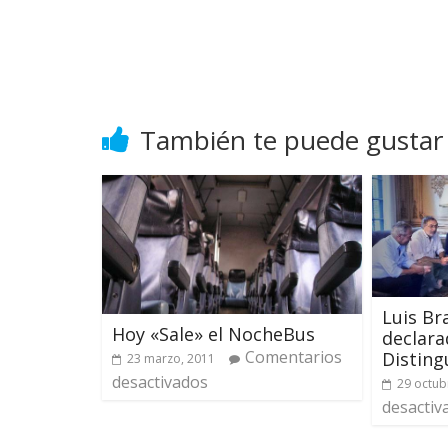
También te puede gustar
Luis Br
Hoy «Sale» el NocheBus
declara
Comentarios
Disting
23 marzo, 2011
desactivados
29 octub
desactiv