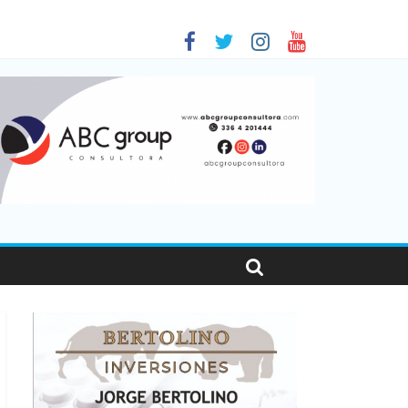
 en Santa Fe
1
nas viajaron por el país, un 5,9% más que en 2025