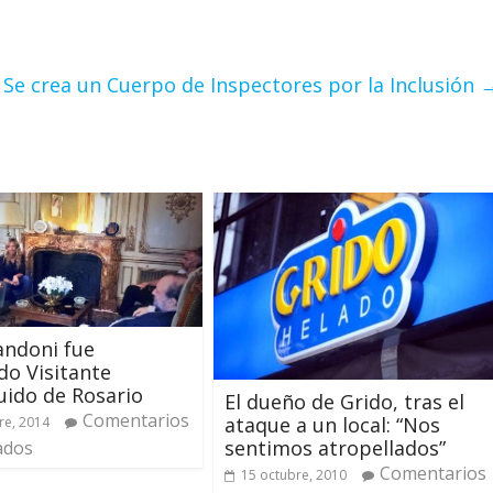
Se crea un Cuerpo de Inspectores por la Inclusión
andoni fue
do Visitante
uido de Rosario
El dueño de Grido, tras el
Comentarios
ataque a un local: “Nos
re, 2014
sentimos atropellados”
ados
Comentarios
15 octubre, 2010