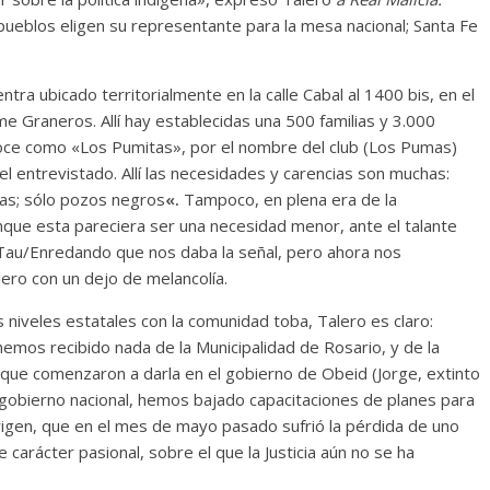
 pueblos eligen su representante para la mesa nacional; Santa Fe
ra ubicado territorialmente en la calle Cabal al 1400 bis, en el
e Graneros. Allí hay establecidas una 500 familias y 3.000
oce como «Los Pumitas», por el nombre del club (Los Pumas)
l entrevistado. Allí las necesidades y carencias son muchas:
cas; sólo pozos negros
«.
Tampoco, en plena era de la
unque esta pareciera ser una necesidad menor, ante el talante
 Tau/Enredando que nos daba la señal, pero ahora nos
ero con un dejo de melancolía.
s niveles estatales con la comunidad toba, Talero es claro:
emos recibido nada de la Municipalidad de Rosario, y de la
 que comenzaron a darla en el gobierno de Obeid (Jorge, extinto
gobierno nacional, hemos bajado capacitaciones de planes para
origen, que en el mes de mayo pasado sufrió la pérdida de uno
 carácter pasional, sobre el que la Justicia aún no se ha