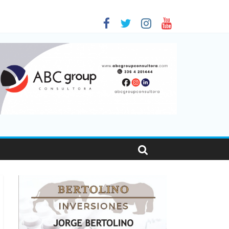
es en Santa Fe
001
sonas viajaron por el país, un 5,9% más que en 2025