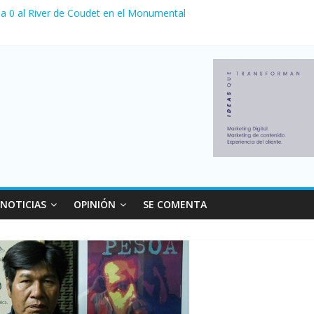
 a 0 al River de Coudet en el Monumental
canzó su nivel más alto en dos décadas y ya afecta a 400 mil deudor
 Milei cerraron 41.000 kioscos: el sector denuncia crisis como en 2
nvierno con más movimiento y consumo turístico: 4,6 millones de per
la venta de autos usados en julio: bajó un 12,6% interanual
NOTICIAS
OPINIÓN
SE COMENTA