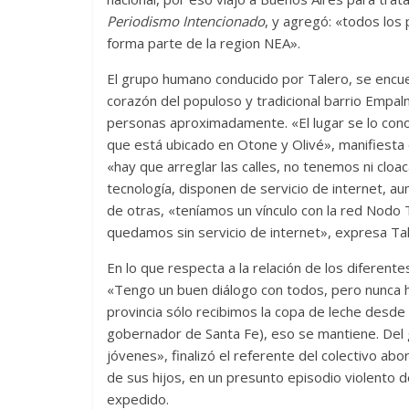
Periodismo Intencionado
, y agregó: «todos los
forma parte de la region NEA».
El grupo humano conducido por Talero, se encuent
corazón del populoso y tradicional barrio Empalm
personas aproximadamente. «El lugar se lo con
que está ubicado en Otone y Olivé», manifiesta e
«hay que arreglar las calles, no tenemos ni cloa
tecnología, disponen de servicio de internet, a
de otras, «teníamos un vínculo con la red Nodo
quedamos sin servicio de internet», expresa Tal
En lo que respecta a la relación de los diferente
«Tengo un buen diálogo con todos, pero nunca h
provincia sólo recibimos la copa de leche desde
gobernador de Santa Fe), eso se mantiene. Del 
jóvenes», finalizó el referente del colectivo ab
de sus hijos, en un presunto episodio violento de
expedido.