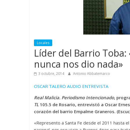
Locales
Líder del Barrio Toba:
nunca nos dio nada»
3 octubre, 2014
Antonio Abbatemarco
OSCAR TALERO AUDIO ENTREVISTA
Real Malicia. Periodismo Intencionado
, progr
TL
105.5 de Rosario, entrevistó a Oscar Ern
corazón del barrio Empalme Graneros. (Escuc
«Represento a Santa Fe desde el 2011 hasta el 
nacional, por eso viajo a Buenos Aires para trat