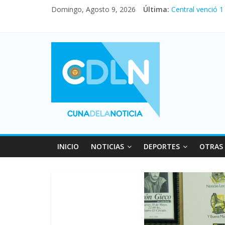
Domingo, Agosto 9, 2026
Última:
Central venció 1
La morosidad al
Desde que asumió
Vacaciones de i
Fuerte caída de 
INICIO
NOTICIAS
DEPORTES
OTRAS 