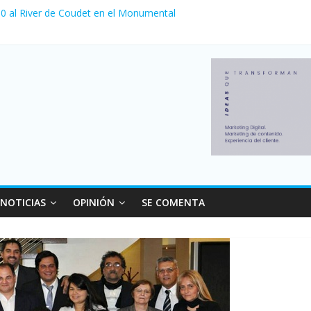
a 0 al River de Coudet en el Monumental
nzó su nivel más alto en dos décadas y ya afecta a 400 mil deudores
Milei cerraron 41.000 kioscos: el sector denuncia crisis como en 20
ierno con más movimiento y consumo turístico: 4,6 millones de perso
 venta de autos usados en julio: bajó un 12,6% interanual
NOTICIAS
OPINIÓN
SE COMENTA