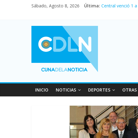
Sábado, Agosto 8, 2026
Última:
Central venció 1 
La morosidad alca
Desde que asumió 
Vacaciones de inv
Fuerte caída de la
INICIO
NOTICIAS
DEPORTES
OTRAS 