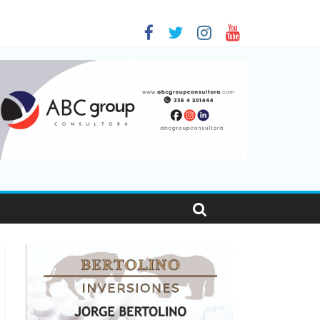
 en Santa Fe
01
nas viajaron por el país, un 5,9% más que en 2025