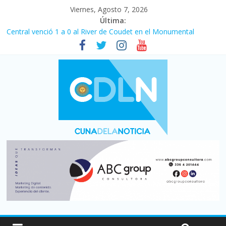
Viernes, Agosto 7, 2026
Última:
Central venció 1 a 0 al River de Coudet en el Monumental
La morosidad alcanzó su nivel más alto en dos décadas y ya
afecta a 400 mil deudores en Santa Fe
Desde que asumió Milei cerraron 41.000 kioscos: el sector
denuncia crisis como en 2001
Vacaciones de invierno con más movimiento y consumo
turístico: 4,6 millones de personas viajaron por el país, un 5,9%
más que en 2025
Fuerte caída de la venta de autos usados en julio: bajó un 12,6%
interanual