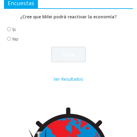
Encuestas
¿Cree que Milei podrá reactivar la economía?
Si
No
Ver Resultados