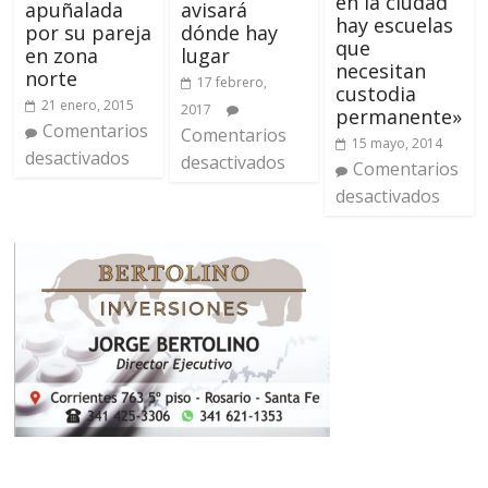
en la ciudad
apuñalada
avisará
hay escuelas
por su pareja
dónde hay
que
en zona
lugar
necesitan
norte
17 febrero,
custodia
21 enero, 2015
2017
permanente»
Comentarios
Comentarios
15 mayo, 2014
desactivados
desactivados
Comentarios
desactivados