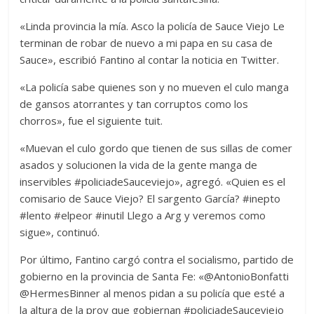
«Linda provincia la mía. Asco la policía de Sauce Viejo Le
terminan de robar de nuevo a mi papa en su casa de
Sauce», escribió Fantino al contar la noticia en Twitter.
«La policía sabe quienes son y no mueven el culo manga
de gansos atorrantes y tan corruptos como los
chorros», fue el siguiente tuit.
«Muevan el culo gordo que tienen de sus sillas de comer
asados y solucionen la vida de la gente manga de
inservibles #policiadeSauceviejo», agregó. «Quien es el
comisario de Sauce Viejo? El sargento García? #inepto
#lento #elpeor #inutil Llego a Arg y veremos como
sigue», continuó.
Por último, Fantino cargó contra el socialismo, partido de
gobierno en la provincia de Santa Fe: «@AntonioBonfatti
@HermesBinner al menos pidan a su policía que esté a
la altura de la prov que gobiernan ‪#‎policiadeSauceviejo‬