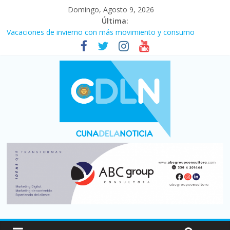
Domingo, Agosto 9, 2026
Última:
Vacaciones de invierno con más movimiento y consumo
turístico: 4,6 millones de personas viajaron por el país, un 5,9%
más que en 2025
El agro argentino logró un récord histórico de exportaciones en
el primer semestre de 2026
Duelo internacional: Falleció Jorge Messi, el papá de Leo
La morosidad alcanzó su nivel más alto en dos décadas y ya
afecta a 400 mil deudores en Santa Fe
Desde que asumió Milei cerraron 41.000 kioscos: el sector
denuncia crisis como en 2001