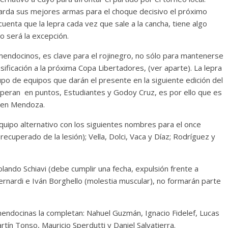
arda sus mejores armas para el choque decisivo el próximo
uenta que la lepra cada vez que sale a la cancha, tiene algo
o será la excepción.
 mendocinos, es clave para el rojinegro, no sólo para mantenerse
sificación a la próxima Copa Libertadores, (ver aparte). La lepra
o de equipos que darán el presente en la siguiente edición del
uperan en puntos, Estudiantes y Godoy Cruz, es por ello que es
 en Mendoza.
equipo alternativo con los siguientes nombres para el once
recuperado de la lesión); Vella, Dolci, Vaca y Díaz; Rodríguez y
lando Schiavi (debe cumplir una fecha, expulsión frente a
rnardi e Iván Borghello (molestia muscular), no formarán parte
 mendocinas la completan: Nahuel Guzmán, Ignacio Fidelef, Lucas
rtín Tonso, Mauricio Sperdutti y Daniel Salvatierra.