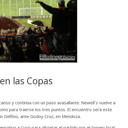
en las Copas
scanso y continúa con un paso avasallante. Newell´s vuelve a
mo para traerse los tres puntos. El encuentro será este
án Delfino, ante Godoy Cruz, en Mendoza.
rnativo a Cuyo para afrontar el partido por el torneo local.