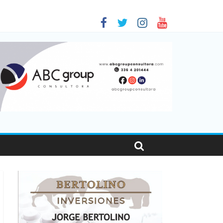
 en Santa Fe
01
nas viajaron por el país, un 5,9% más que en 2025