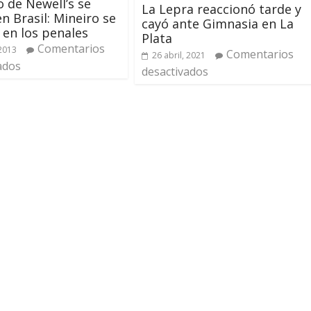
o de Newell’s se
La Lepra reaccionó tarde y
n Brasil: Mineiro se
cayó ante Gimnasia en La
en los penales
Plata
Comentarios
 2013
Comentarios
26 abril, 2021
ados
desactivados