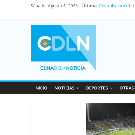
Sábado, Agosto 8, 2026
Última:
Central venció 1 
La morosidad alca
Desde que asumió 
Vacaciones de inv
Fuerte caída de la
INICIO
NOTICIAS
DEPORTES
OTRAS 