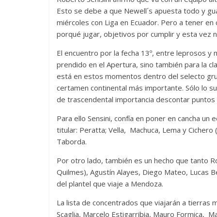
Esto se debe a que Newell´s apuesta todo y gu
miércoles con Liga en Ecuador. Pero a tener en c
porqué jugar, objetivos por cumplir y esta vez n
El encuentro por la fecha 13º, entre leprosos y
prendido en el Apertura, sino también para la cla
está en estos momentos dentro del selecto grup
certamen continental más importante. Sólo lo s
de trascendental importancia descontar puntos
Para ello Sensini, confía en poner en cancha un 
titular: Peratta; Vella, Machuca, Lema y Cichero (
Taborda.
Por otro lado, también es un hecho que tanto Ro
Quilmes), Agustín Alayes, Diego Mateo, Lucas Be
del plantel que viaje a Mendoza.
La lista de concentrados que viajarán a tierras
Scaglia, Marcelo Estigarribia, Mauro Formica, Ma