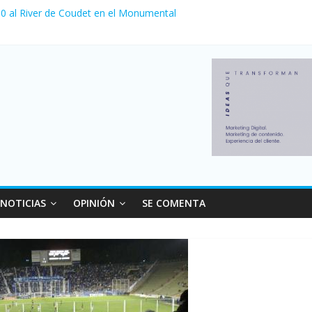
a 0 al River de Coudet en el Monumental
nzó su nivel más alto en dos décadas y ya afecta a 400 mil deudores
Milei cerraron 41.000 kioscos: el sector denuncia crisis como en 20
ierno con más movimiento y consumo turístico: 4,6 millones de perso
 venta de autos usados en julio: bajó un 12,6% interanual
NOTICIAS
OPINIÓN
SE COMENTA