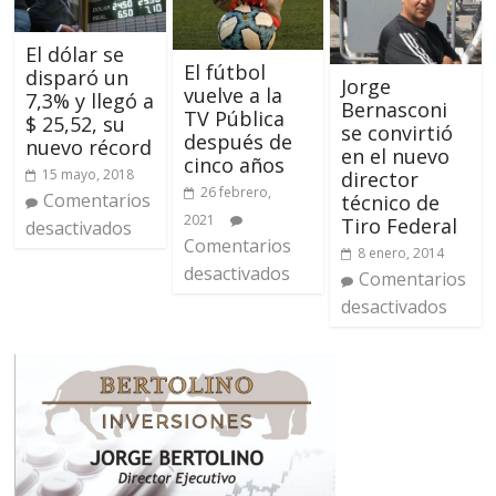
El dólar se
El fútbol
disparó un
Jorge
vuelve a la
7,3% y llegó a
Bernasconi
TV Pública
$ 25,52, su
se convirtió
después de
nuevo récord
en el nuevo
cinco años
15 mayo, 2018
director
26 febrero,
Comentarios
técnico de
2021
Tiro Federal
desactivados
Comentarios
8 enero, 2014
desactivados
Comentarios
desactivados