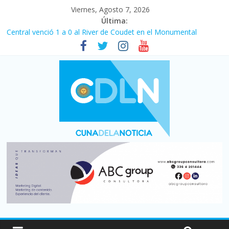
Viernes, Agosto 7, 2026
Última:
Central venció 1 a 0 al River de Coudet en el Monumental
La morosidad alcanzó su nivel más alto en dos décadas y ya
afecta a 400 mil deudores en Santa Fe
Desde que asumió Milei cerraron 41.000 kioscos: el sector
denuncia crisis como en 2001
Vacaciones de invierno con más movimiento y consumo
turístico: 4,6 millones de personas viajaron por el país, un 5,9%
más que en 2025
Fuerte caída de la venta de autos usados en julio: bajó un 12,6%
interanual