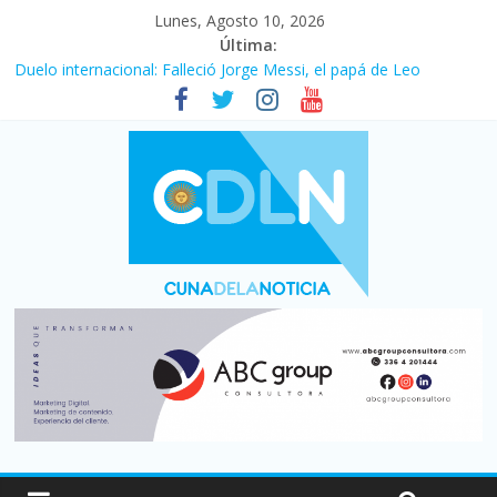
Lunes, Agosto 10, 2026
Última:
Duelo internacional: Falleció Jorge Messi, el papá de Leo
El consumo sigue frenado: las ventas minoristas cayeron 3,8 en
julio y acumulan siete meses en baja
Newell’s cayó 2 a 1 ante Defensa y Justicia en Florencio Varela
por la cuarta fecha del Clausura
El agro argentino logró un récord histórico de exportaciones en
el primer semestre de 2026
La construcción cayó 4,1% en junio y registró su cuarta baja del
año