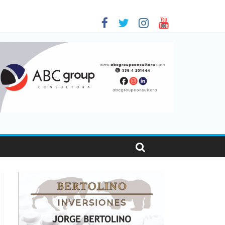
 en Santa Fe
1
nas viajaron por el país, un 5,9% más que en 2025