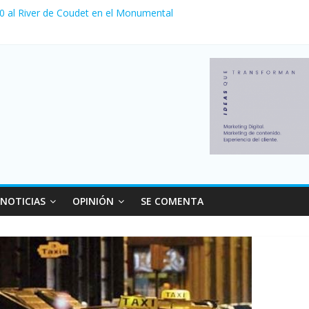
 0 al River de Coudet en el Monumental
nzó su nivel más alto en dos décadas y ya afecta a 400 mil deudores
ilei cerraron 41.000 kioscos: el sector denuncia crisis como en 200
erno con más movimiento y consumo turístico: 4,6 millones de perso
 venta de autos usados en julio: bajó un 12,6% interanual
NOTICIAS
OPINIÓN
SE COMENTA