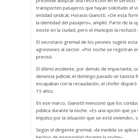
pretende adoptar una restricción en el servicio.
transporten pasajeros que hayan solicitado el via
entidad sindical, Horacio Gianotti. «De esta fo
la identidad del pasajero», amplió. Parte de la 
existe en la ciudad, pero el municipio la rechazó
El secretario gremial de los peones sugirió esta
agresiones al sector. «Por noche se registran en
precisó.
El último incidente, por demás de impactante, oc
denuncia judicial, el domingo pasado un taxista 
escapaban con la recaudación, el chofer disparó
15 años.
En ese marco, Gianotti mencionó que los conduct
pública durante la noche. «Es una opción que y
impulso por la situación que se está viviendo», s
Según el dirigente gremial, «la medida se aplica
hechos de inseguridad durante la noche».