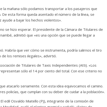
de la mañana sólo podamos transportar a los pasajeros que
da. De esta forma queda asentado el número de la línea, se
ez ayude a bajar los hechos violentos».
 no se hizo esperar. El presidente de la Cámara de Titulares de
Tornambé, admitió que «es una opción que se puede llegar a
ó. Habría que ver cómo se instrumenta, podría salirnos el tiro
 de los remises ilegales», advirtió.
sociación de Titulares de Taxis Independientes (Atti). «Los
epresentan sólo el 14 por ciento del total. Con ese criterio no
 que atacarlo seriamente. Con esta idea equivocamos el camino.
s policías, que cumplan con su deber de cuidar a la población».
El edil Osvaldo Miatello (PJ), integrante de la comisión de
la Movilidad, avaló el planteo gremial y señaló: «Estoy de