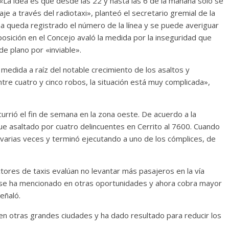
 «La idea es que desde las 22 y hasta las 6 de la mañana sólo se
je a través del radiotaxi», planteó el secretario gremial de la
rma queda registrado el número de la línea y se puede averiguar
oposición en el Concejo avaló la medida por la inseguridad que
 de plano por «inviable».
 medida a raíz del notable crecimiento de los asaltos y
tre cuatro y cinco robos, la situación está muy complicada»,
urrió el fin de semana en la zona oeste. De acuerdo a la
fue asaltado por cuatro delincuentes en Cerrito al 7600. Cuando
 varias veces y terminó ejecutando a uno de los cómplices, de
ores de taxis evalúan no levantar más pasajeros en la vía
a se ha mencionado en otras oportunidades y ahora cobra mayor
eñaló.
 en otras grandes ciudades y ha dado resultado para reducir los