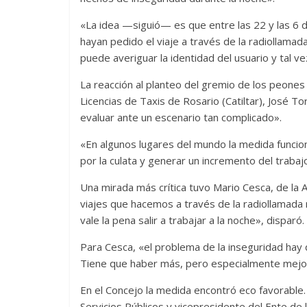
«La idea —siguió— es que entre las 22 y las 6 
hayan pedido el viaje a través de la radiollama
puede averiguar la identidad del usuario y tal v
La reacción al planteo del gremio de los peones
Licencias de Taxis de Rosario (Catiltar), José 
evaluar ante un escenario tan complicado».
«En algunos lugares del mundo la medida funcion
por la culata y generar un incremento del trabajo
Una mirada más crítica tuvo Mario Cesca, de la A
viajes que hacemos a través de la radiollamada r
vale la pena salir a trabajar a la noche», disparó.
Para Cesca, «el problema de la inseguridad hay
Tiene que haber más, pero especialmente mejore
En el Concejo la medida encontró eco favorable. 
Servicios Públicos y vicepresidente del Ente de 