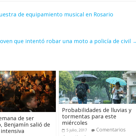
uestra de equipamiento musical en Rosario
oven que intentó robar una moto a policía de civil
Probabilidades de lluvias y
tormentas para este
emana de ser
miércoles
, Benjamín salió de
Comentarios
 intensiva
5 julio, 2017