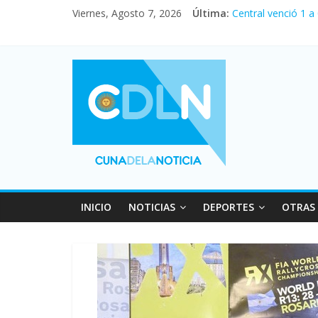
Viernes, Agosto 7, 2026
Última:
Central venció 1 a
La morosidad alca
Desde que asumió M
Vacaciones de invi
Fuerte caída de la
INICIO
NOTICIAS
DEPORTES
OTRAS 