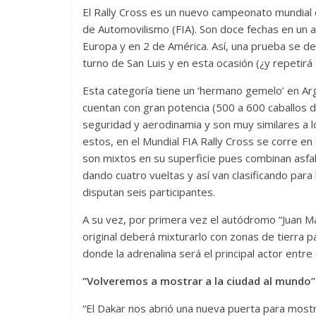
El Rally Cross es un nuevo campeonato mundial 
de Automovilismo (FIA). Son doce fechas en un 
Europa y en 2 de América. Así, una prueba se des
turno de San Luis y en esta ocasión (¿y repetirá
Esta categoría tiene un ‘hermano gemelo’ en Arg
cuentan con gran potencia (500 a 600 caballos d
seguridad y aerodinamia y son muy similares a lo
estos, en el Mundial FIA Rally Cross se corre 
son mixtos en su superficie pues combinan asfalt
dando cuatro vueltas y así van clasificando para 
disputan seis participantes.
A su vez, por primera vez el autódromo “Juan M
original deberá mixturarlo con zonas de tierra pa
donde la adrenalina será el principal actor entre
“Volveremos a mostrar a la ciudad al mundo”
“El Dakar nos abrió una nueva puerta para mostr