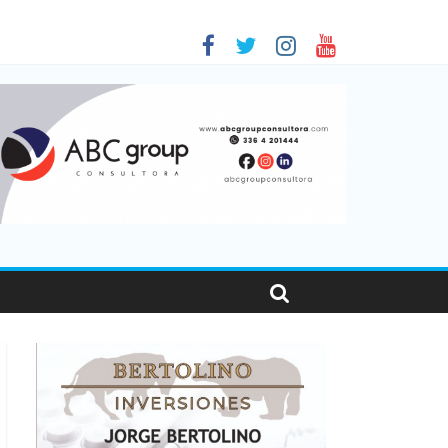
 en Santa Fe
1
nas viajaron por el país, un 5,9% más que en 2025