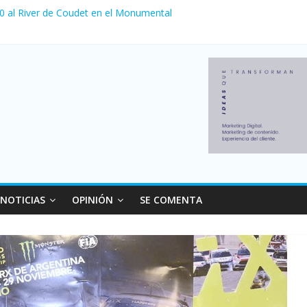
 0 al River de Coudet en el Monumental
nzó su nivel más alto en dos décadas y ya afecta a 400 mil deudores
ilei cerraron 41.000 kioscos: el sector denuncia crisis como en 200
erno con más movimiento y consumo turístico: 4,6 millones de perso
 venta de autos usados en julio: bajó un 12,6% interanual
NOTICIAS
OPINIÓN
SE COMENTA