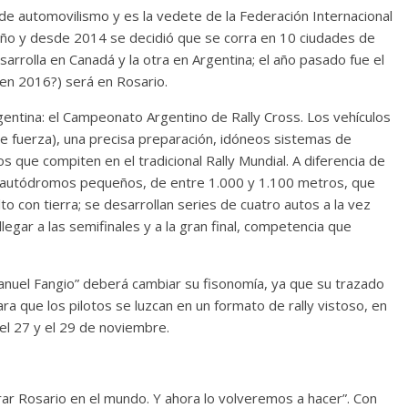
de automovilismo y es la vedete de la Federación Internacional
año y desde 2014 se decidió que se corra en 10 ciudades de
arrolla en Canadá y la otra en Argentina; el año pasado fue el
 en 2016?) será en Rosario.
entina: el Campeonato Argentino de Rally Cross. Los vehículos
e fuerza), una precisa preparación, idóneos sistemas de
s que compiten en el tradicional Rally Mundial. A diferencia de
en autódromos pequeños, de entre 1.000 y 1.100 metros, que
o con tierra; se desarrollan series de cuatro autos a la vez
llegar a las semifinales y a la gran final, competencia que
anuel Fangio” deberá cambiar su fisonomía, ya que su trazado
ra que los pilotos se luzcan en un formato de rally vistoso, en
 el 27 y el 29 de noviembre.
ar Rosario en el mundo. Y ahora lo volveremos a hacer”. Con