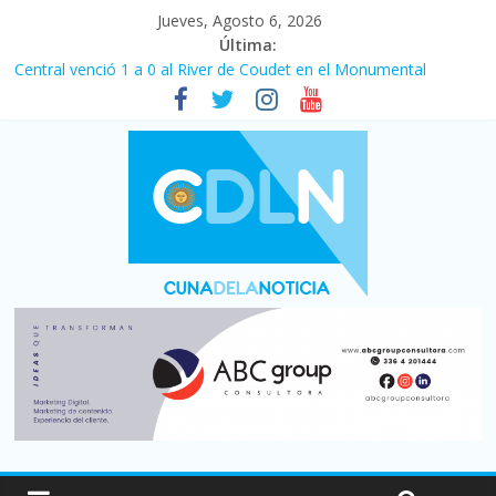
Jueves, Agosto 6, 2026
Última:
Central venció 1 a 0 al River de Coudet en el Monumental
La morosidad alcanzó su nivel más alto en dos décadas y ya
afecta a 400 mil deudores en Santa Fe
Desde que asumió Milei cerraron 41.000 kioscos: el sector
denuncia crisis como en 2001
Vacaciones de invierno con más movimiento y consumo
turístico: 4,6 millones de personas viajaron por el país, un 5,9%
más que en 2025
Fuerte caída de la venta de autos usados en julio: bajó un 12,6%
interanual