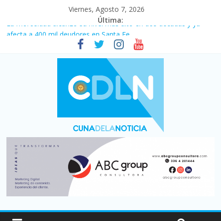
Viernes, Agosto 7, 2026
Última:
La morosidad alcanzó su nivel más alto en dos décadas y ya
afecta a 400 mil deudores en Santa Fe
Desde que asumió Milei cerraron 41.000 kioscos: el sector
denuncia crisis como en 2001
Vacaciones de invierno con más movimiento y consumo
turístico: 4,6 millones de personas viajaron por el país, un 5,9%
más que en 2025
Fuerte caída de la venta de autos usados en julio: bajó un 12,6%
interanual
Central venció 1 a 0 al River de Coudet en el Monumental