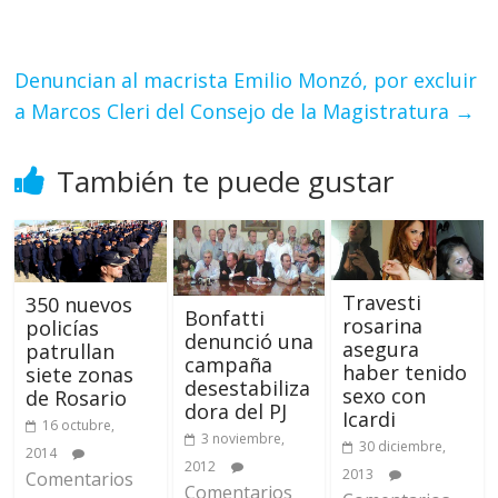
Denuncian al macrista Emilio Monzó, por excluir
a Marcos Cleri del Consejo de la Magistratura
→
También te puede gustar
Travesti
350 nuevos
Bonfatti
rosarina
policías
denunció una
asegura
patrullan
campaña
haber tenido
siete zonas
desestabiliza
sexo con
de Rosario
dora del PJ
Icardi
16 octubre,
3 noviembre,
30 diciembre,
2014
2012
2013
Comentarios
Comentarios