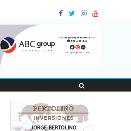
en Santa Fe
as viajaron por el país, un 5,9% más que en 2025