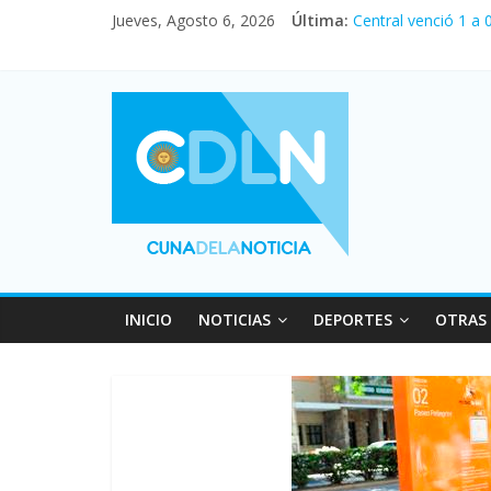
Jueves, Agosto 6, 2026
Última:
Central venció 1 a
La morosidad alcan
Desde que asumió M
Vacaciones de invi
Fuerte caída de la 
INICIO
NOTICIAS
DEPORTES
OTRAS 