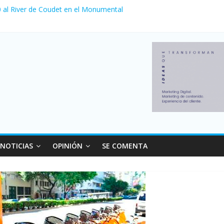
 0 al River de Coudet en el Monumental
zó su nivel más alto en dos décadas y ya afecta a 400 mil deudores 
ilei cerraron 41.000 kioscos: el sector denuncia crisis como en 2001
erno con más movimiento y consumo turístico: 4,6 millones de person
venta de autos usados en julio: bajó un 12,6% interanual
NOTICIAS
OPINIÓN
SE COMENTA