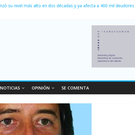
 0 al River de Coudet en el Monumental
nzó su nivel más alto en dos décadas y ya afecta a 400 mil deudores
ilei cerraron 41.000 kioscos: el sector denuncia crisis como en 200
erno con más movimiento y consumo turístico: 4,6 millones de perso
 venta de autos usados en julio: bajó un 12,6% interanual
NOTICIAS
OPINIÓN
SE COMENTA