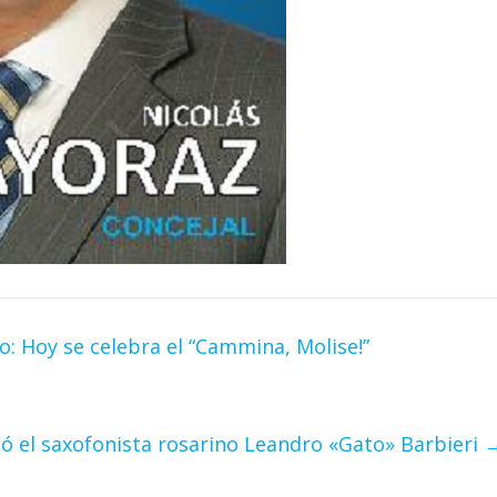
io: Hoy se celebra el “Cammina, Molise!”
ió el saxofonista rosarino Leandro «Gato» Barbieri