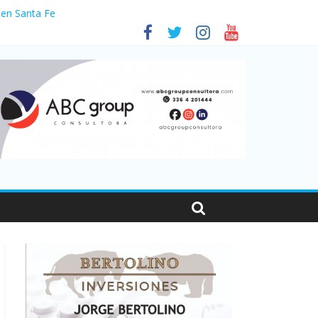
 en Santa Fe
1
nas viajaron por el país, un 5,9% más que en 2025