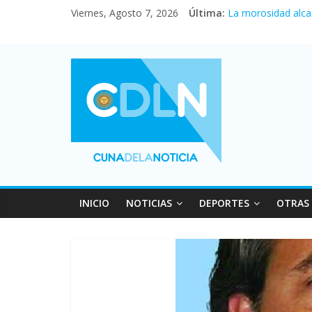
Central venció 1 a
Viernes, Agosto 7, 2026
Última:
La morosidad alca
Desde que asumió M
Vacaciones de invi
Fuerte caída de la
INICIO
NOTICIAS
DEPORTES
OTRAS 