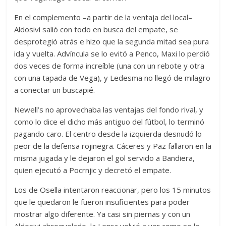
En el complemento –a partir de la ventaja del local–
Aldosivi salió con todo en busca del empate, se
desprotegió atrás e hizo que la segunda mitad sea pura
ida y vuelta. Advíncula se lo evitó a Penco, Maxi lo perdió
dos veces de forma increíble (una con un rebote y otra
con una tapada de Vega), y Ledesma no llegó de milagro
a conectar un buscapié.
Newell’s no aprovechaba las ventajas del fondo rival, y
como lo dice el dicho más antiguo del fútbol, lo terminó
pagando caro. El centro desde la izquierda desnudó lo
peor de la defensa rojinegra. Cáceres y Paz fallaron en la
misma jugada y le dejaron el gol servido a Bandiera,
quien ejecutó a Pocrnjic y decretó el empate.
Los de Osella intentaron reaccionar, pero los 15 minutos
que le quedaron le fueron insuficientes para poder
mostrar algo diferente. Ya casi sin piernas y con un
Aldosivi abroquelado, la Lepra volvió a ver como se le