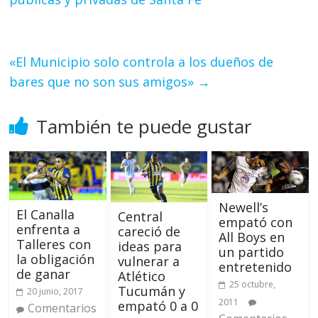
«El Municipio solo controla a los dueños de
bares que no son sus amigos»
→
También te puede gustar
Newell’s
El Canalla
Central
empató con
enfrenta a
careció de
All Boys en
Talleres con
ideas para
un partido
la obligación
vulnerar a
entretenido
de ganar
Atlético
25 octubre,
Tucumán y
20 junio, 2017
2011
empató 0 a 0
Comentarios