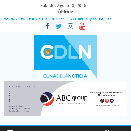
Sábado, Agosto 8, 2026
Última:
Desde que asumió Milei cerraron 41.000 kioscos: el sector
denuncia crisis como en 2001
Vacaciones de invierno con más movimiento y consumo
turístico: 4,6 millones de personas viajaron por el país, un 5,9%
más que en 2025
Fuerte caída de la venta de autos usados en julio: bajó un 12,6%
interanual
Central venció 1 a 0 al River de Coudet en el Monumental
La morosidad alcanzó su nivel más alto en dos décadas y ya
afecta a 400 mil deudores en Santa Fe