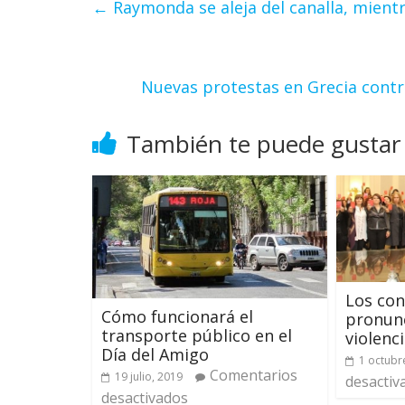
←
Raymonda se aleja del canalla, mientr
Nuevas protestas en Grecia contra
También te puede gustar
Los con
Cómo funcionará el
pronunc
transporte público en el
violenc
Día del Amigo
1 octubr
Comentarios
19 julio, 2019
desactiv
desactivados