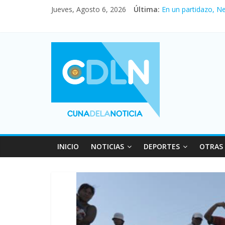
Pullaro mejora sus 
Jueves, Agosto 6, 2026
Última:
En un partidazo, N
Vacaciones de invi
Fuerte caída de la 
Central venció 1 a
INICIO
NOTICIAS
DEPORTES
OTRAS 