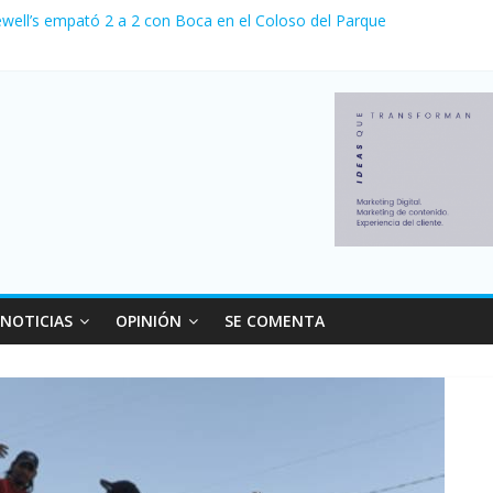
relaciones con el Gobierno nacional
ewell’s empató 2 a 2 con Boca en el Coloso del Parque
erno con más movimiento y consumo turístico: 4,6 millones de person
venta de autos usados en julio: bajó un 12,6% interanual
 0 al River de Coudet en el Monumental
NOTICIAS
OPINIÓN
SE COMENTA