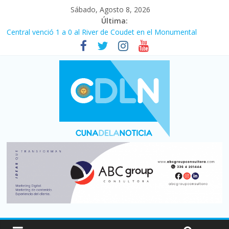
Sábado, Agosto 8, 2026
Última:
Central venció 1 a 0 al River de Coudet en el Monumental
La morosidad alcanzó su nivel más alto en dos décadas y ya
afecta a 400 mil deudores en Santa Fe
Desde que asumió Milei cerraron 41.000 kioscos: el sector
denuncia crisis como en 2001
Vacaciones de invierno con más movimiento y consumo
turístico: 4,6 millones de personas viajaron por el país, un 5,9%
más que en 2025
Fuerte caída de la venta de autos usados en julio: bajó un 12,6%
interanual