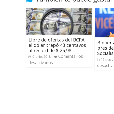
Libre de ofertas del BCRA,
Binner 
el dólar trepó 43 centavos
preside
al récord de $ 25,98
Socialis
Comentarios
9 junio, 2018
17 mayo
desactivados
desactiv