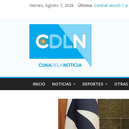
Viernes, Agosto 7, 2026
Última:
Central venció 1 a
La morosidad alca
Desde que asumió M
Vacaciones de invi
Fuerte caída de la
INICIO
NOTICIAS
DEPORTES
OTRAS 