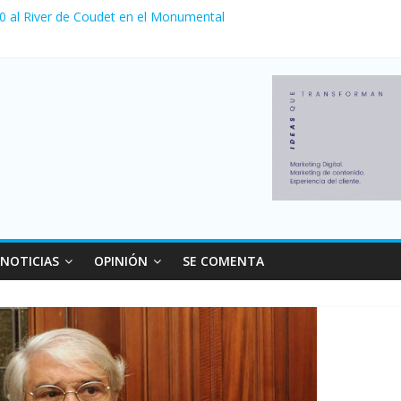
 0 al River de Coudet en el Monumental
nzó su nivel más alto en dos décadas y ya afecta a 400 mil deudores
ilei cerraron 41.000 kioscos: el sector denuncia crisis como en 200
erno con más movimiento y consumo turístico: 4,6 millones de perso
 venta de autos usados en julio: bajó un 12,6% interanual
NOTICIAS
OPINIÓN
SE COMENTA