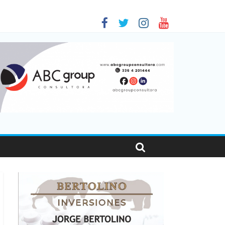
 en Santa Fe
1
nas viajaron por el país, un 5,9% más que en 2025