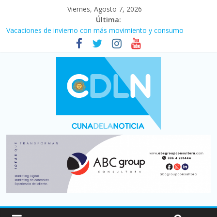
Viernes, Agosto 7, 2026
Última:
Vacaciones de invierno con más movimiento y consumo
turístico: 4,6 millones de personas viajaron por el país, un 5,9%
más que en 2025
Fuerte caída de la venta de autos usados en julio: bajó un 12,6%
interanual
Central venció 1 a 0 al River de Coudet en el Monumental
La morosidad alcanzó su nivel más alto en dos décadas y ya
afecta a 400 mil deudores en Santa Fe
Desde que asumió Milei cerraron 41.000 kioscos: el sector
denuncia crisis como en 2001