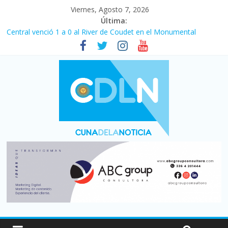
Viernes, Agosto 7, 2026
Última:
Central venció 1 a 0 al River de Coudet en el Monumental
La morosidad alcanzó su nivel más alto en dos décadas y ya
afecta a 400 mil deudores en Santa Fe
Desde que asumió Milei cerraron 41.000 kioscos: el sector
denuncia crisis como en 2001
Vacaciones de invierno con más movimiento y consumo
turístico: 4,6 millones de personas viajaron por el país, un 5,9%
más que en 2025
Fuerte caída de la venta de autos usados en julio: bajó un 12,6%
interanual