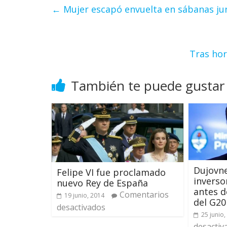
←
Mujer escapó envuelta en sábanas junt
Tras hor
También te puede gustar
Dujovne
Felipe VI fue proclamado
inverso
nuevo Rey de España
antes d
Comentarios
19 junio, 2014
del G20
desactivados
25 junio,
desactiv