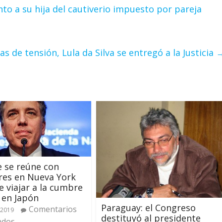
o a su hija del cautiverio impuesto por pareja
as de tensión, Lula da Silva se entregó a la Justicia
 se reúne con
res en Nueva York
e viajar a la cumbre
 en Japón
Paraguay: el Congreso
Comentarios
 2019
destituyó al presidente
ados