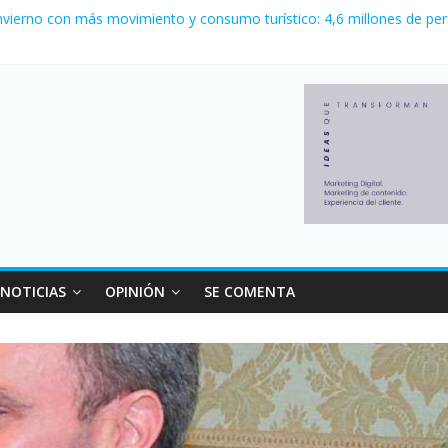
, Newell’s empató 2 a 2 con Boca en el Coloso del Parque
nvierno con más movimiento y consumo turístico: 4,6 millones de per
la venta de autos usados en julio: bajó un 12,6% interanual
1 a 0 al River de Coudet en el Monumental
sus relaciones con el Gobierno nacional
NOTICIAS
OPINIÓN
SE COMENTA