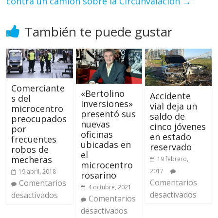
contra un camión sobre la Circunvalación
→
También te puede gustar
Comerciante
«Bertolino
Accidente
s del
Inversiones»
vial deja un
microcentro
presentó sus
saldo de
preocupados
nuevas
cinco jóvenes
por
oficinas
en estado
frecuentes
ubicadas en
reservado
robos de
el
mecheras
19 febrero,
microcentro
2017
19 abril, 2018
rosarino
Comentarios
Comentarios
4 octubre, 2021
desactivados
desactivados
Comentarios
desactivados