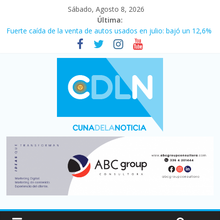
Sábado, Agosto 8, 2026
Última:
Fuerte caída de la venta de autos usados en julio: bajó un 12,6%
interanual
Central venció 1 a 0 al River de Coudet en el Monumental
La morosidad alcanzó su nivel más alto en dos décadas y ya
afecta a 400 mil deudores en Santa Fe
Desde que asumió Milei cerraron 41.000 kioscos: el sector
denuncia crisis como en 2001
Vacaciones de invierno con más movimiento y consumo
turístico: 4,6 millones de personas viajaron por el país, un 5,9%
más que en 2025