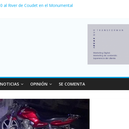
 venta de autos usados en julio: bajó un 12,6% interanual
a 0 al River de Coudet en el Monumental
nzó su nivel más alto en dos décadas y ya afecta a 400 mil deudores
Milei cerraron 41.000 kioscos: el sector denuncia crisis como en 20
ierno con más movimiento y consumo turístico: 4,6 millones de perso
NOTICIAS
OPINIÓN
SE COMENTA