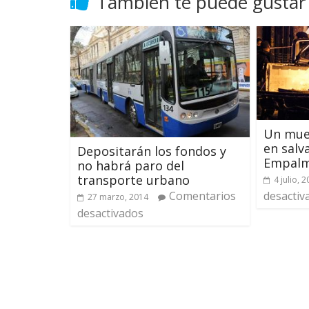
También te puede gustar
Un muer
en salv
Depositarán los fondos y
Empalm
no habrá paro del
transporte urbano
4 julio, 
Comentarios
desactiv
27 marzo, 2014
desactivados