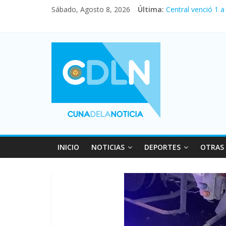
Fuerte caída de la
Sábado, Agosto 8, 2026
Última:
Central venció 1 
La morosidad alca
Desde que asumió 
Vacaciones de inv
INICIO
NOTICIAS
DEPORTES
OTRAS 