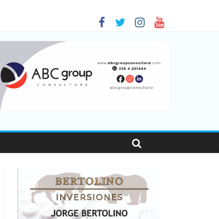
 en Santa Fe
01
nas viajaron por el país, un 5,9% más que en 2025