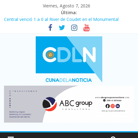
Viernes, Agosto 7, 2026
Última:
Central venció 1 a 0 al River de Coudet en el Monumental
La morosidad alcanzó su nivel más alto en dos décadas y ya
afecta a 400 mil deudores en Santa Fe
Desde que asumió Milei cerraron 41.000 kioscos: el sector
denuncia crisis como en 2001
Vacaciones de invierno con más movimiento y consumo
turístico: 4,6 millones de personas viajaron por el país, un 5,9%
más que en 2025
Fuerte caída de la venta de autos usados en julio: bajó un 12,6%
interanual