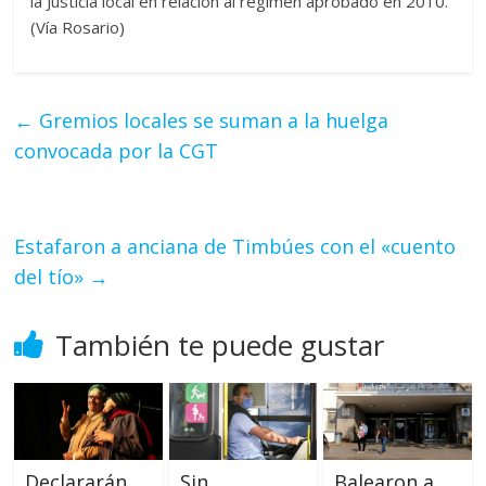
la Justicia local en relación al régimen aprobado en 2010.
(Vía Rosario)
←
Gremios locales se suman a la huelga
convocada por la CGT
Estafaron a anciana de Timbúes con el «cuento
del tío»
→
También te puede gustar
Declararán
Sin
Balearon a