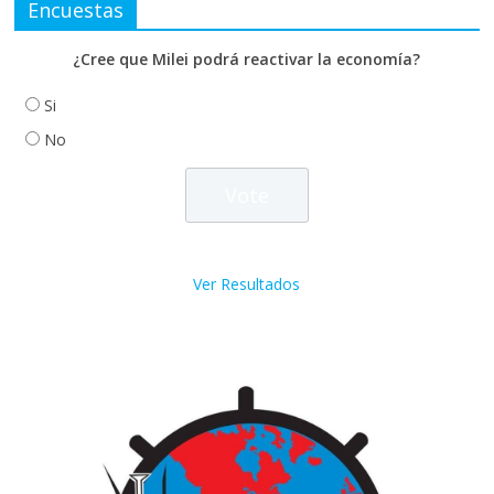
Encuestas
¿Cree que Milei podrá reactivar la economía?
Si
No
Ver Resultados