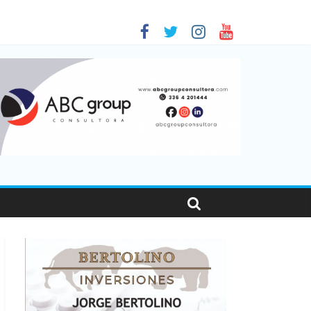
en Santa Fe
as viajaron por el país, un 5,9% más que en 2025