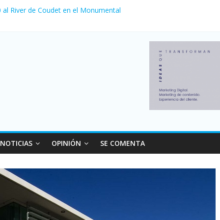
venta de autos usados en julio: bajó un 12,6% interanual
 0 al River de Coudet en el Monumental
zó su nivel más alto en dos décadas y ya afecta a 400 mil deudores 
ilei cerraron 41.000 kioscos: el sector denuncia crisis como en 2001
erno con más movimiento y consumo turístico: 4,6 millones de person
NOTICIAS
OPINIÓN
SE COMENTA