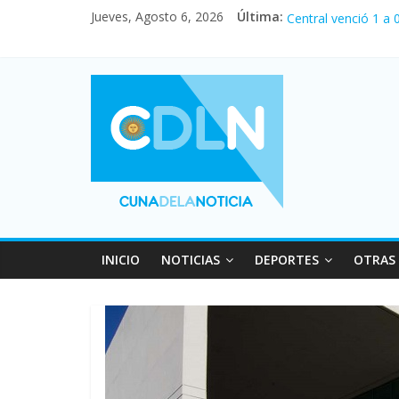
Jueves, Agosto 6, 2026
Última:
Fuerte caída de la 
Central venció 1 a
La morosidad alcan
Desde que asumió M
Vacaciones de invi
INICIO
NOTICIAS
DEPORTES
OTRAS 