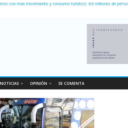
erno con más movimiento y consumo turístico: 4,6 millones de perso
 venta de autos usados en julio: bajó un 12,6% interanual
 0 al River de Coudet en el Monumental
nzó su nivel más alto en dos décadas y ya afecta a 400 mil deudores
ilei cerraron 41.000 kioscos: el sector denuncia crisis como en 200
NOTICIAS
OPINIÓN
SE COMENTA