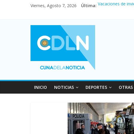
Viernes, Agosto 7, 2026
Última:
Vacaciones de invi
Fuerte caída de la
Central venció 1 a
La morosidad alca
Desde que asumió M
INICIO
NOTICIAS
DEPORTES
OTRAS 