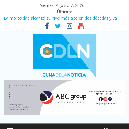
Viernes, Agosto 7, 2026
Última:
Central venció 1 a 0 al River de Coudet en el Monumental
La morosidad alcanzó su nivel más alto en dos décadas y ya
afecta a 400 mil deudores en Santa Fe
Desde que asumió Milei cerraron 41.000 kioscos: el sector
denuncia crisis como en 2001
Vacaciones de invierno con más movimiento y consumo
turístico: 4,6 millones de personas viajaron por el país, un 5,9%
más que en 2025
Fuerte caída de la venta de autos usados en julio: bajó un 12,6%
interanual