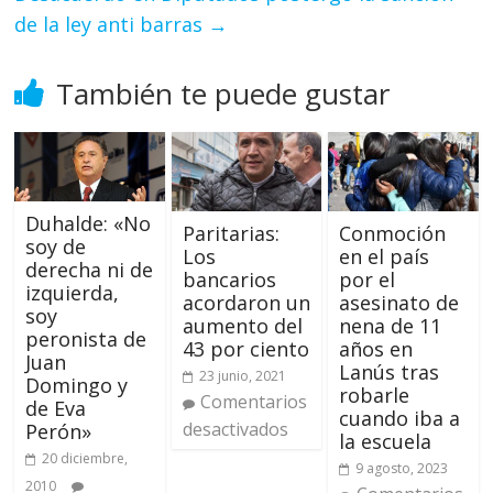
de la ley anti barras
→
También te puede gustar
Duhalde: «No
Paritarias:
Conmoción
soy de
Los
en el país
derecha ni de
bancarios
por el
izquierda,
acordaron un
asesinato de
soy
aumento del
nena de 11
peronista de
43 por ciento
años en
Juan
Lanús tras
23 junio, 2021
Domingo y
robarle
Comentarios
de Eva
cuando iba a
desactivados
Perón»
la escuela
20 diciembre,
9 agosto, 2023
2010