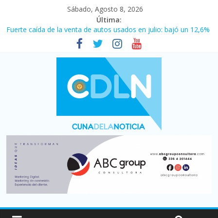
Sábado, Agosto 8, 2026
Última:
Fuerte caída de la venta de autos usados en julio: bajó un 12,6%
interanual
Central venció 1 a 0 al River de Coudet en el Monumental
La morosidad alcanzó su nivel más alto en dos décadas y ya
afecta a 400 mil deudores en Santa Fe
Desde que asumió Milei cerraron 41.000 kioscos: el sector
denuncia crisis como en 2001
Vacaciones de invierno con más movimiento y consumo
turístico: 4,6 millones de personas viajaron por el país, un 5,9%
más que en 2025