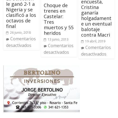
encuesta,
le ganó 2-1 a
Choque de
Cristina
Nigeria y se
trenes en
ganaría
clasificó a los
Castelar:
holgadament
octavos de
Tres
e un eventual
final
muertos y 55
balotaje
heridos
26 junio, 2018
contra Macri
Comentarios
13 junio, 2013
19 abril, 2019
desactivados
Comentarios
Comentarios
desactivados
desactivados