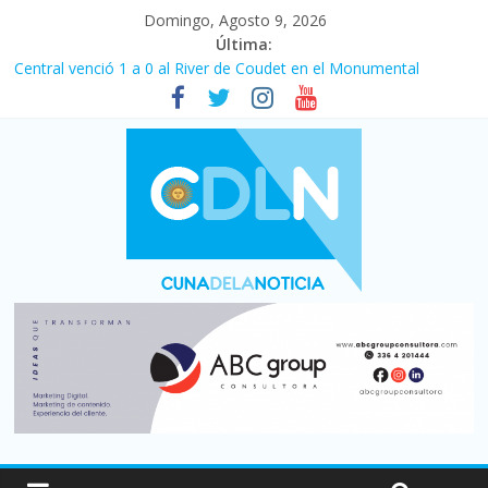
Domingo, Agosto 9, 2026
Última:
Central venció 1 a 0 al River de Coudet en el Monumental
La morosidad alcanzó su nivel más alto en dos décadas y ya
afecta a 400 mil deudores en Santa Fe
Desde que asumió Milei cerraron 41.000 kioscos: el sector
denuncia crisis como en 2001
Vacaciones de invierno con más movimiento y consumo
turístico: 4,6 millones de personas viajaron por el país, un 5,9%
más que en 2025
Fuerte caída de la venta de autos usados en julio: bajó un 12,6%
interanual