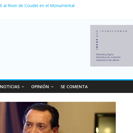
 0 al River de Coudet en el Monumental
nzó su nivel más alto en dos décadas y ya afecta a 400 mil deudores
ilei cerraron 41.000 kioscos: el sector denuncia crisis como en 200
erno con más movimiento y consumo turístico: 4,6 millones de perso
 venta de autos usados en julio: bajó un 12,6% interanual
NOTICIAS
OPINIÓN
SE COMENTA