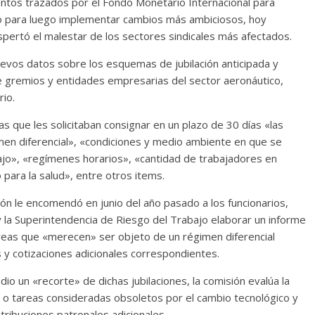
mientos trazados por el Fondo Monetario Internacional para
yo para luego implementar cambios más ambiciosos, hoy
pertó el malestar de los sectores sindicales más afectados.
nuevos datos sobre los esquemas de jubilación anticipada y
e gremios y entidades empresarias del sector aeronáutico,
rio.
as que les solicitaban consignar en un plazo de 30 días «las
imen diferencial», «condiciones y medio ambiente en que se
ajo», «regímenes horarios», «cantidad de trabajadores en
 para la salud», entre otros items.
ión le encomendó en junio del año pasado a los funcionarios,
 la Superintendencia de Riesgo del Trabajo elaborar un informe
areas que «merecen» ser objeto de un régimen diferencial
os y cotizaciones adicionales correspondientes.
o un «recorte» de dichas jubilaciones, la comisión evalúa la
s o tareas consideradas obsoletos por el cambio tecnológico y
tribuciones patronales adicionales.