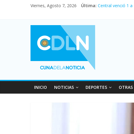
Viernes, Agosto 7, 2026
Última:
Central venció 1 a
La morosidad alca
Desde que asumió M
Vacaciones de invi
Fuerte caída de la
INICIO
NOTICIAS
DEPORTES
OTRAS 