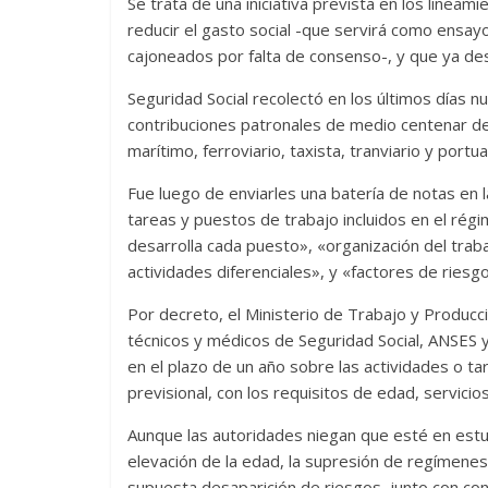
Se trata de una iniciativa prevista en los linea
reducir el gasto social -que servirá como ensa
cajoneados por falta de consenso-, y que ya des
Seguridad Social recolectó en los últimos días 
contribuciones patronales de medio centenar d
marítimo, ferroviario, taxista, tranviario y portua
Fue luego de enviarles una batería de notas en l
tareas y puestos de trabajo incluidos en el rég
desarrolla cada puesto», «organización del trab
actividades diferenciales», y «factores de riesgo
Por decreto, el Ministerio de Trabajo y Producc
técnicos y médicos de Seguridad Social, ANSES y
en el plazo de un año sobre las actividades o t
previsional, con los requisitos de edad, servici
Aunque las autoridades niegan que esté en estudi
elevación de la edad, la supresión de regímene
supuesta desaparición de riesgos, junto con con