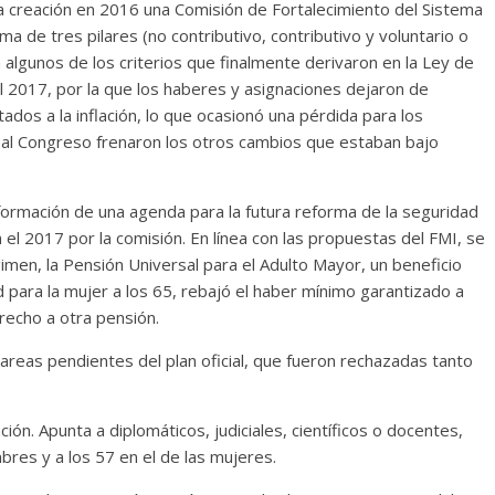
la creación en 2016 una Comisión de Fortalecimiento del Sistema
a de tres pilares (no contributivo, contributivo y voluntario o
 algunos de los criterios que finalmente derivaron en la Ley de
el 2017, por la que los haberes y asignaciones dejaron de
ados a la inflación, lo que ocasionó una pérdida para los
e al Congreso frenaron los otros cambios que estaban bajo
formación de una agenda para la futura reforma de la seguridad
 el 2017 por la comisión. En línea con las propuestas del FMI, se
men, la Pensión Universal para el Adulto Mayor, un beneficio
 para la mujer a los 65, rebajó el haber mínimo garantizado a
recho a otra pensión.
tareas pendientes del plan oficial, que fueron rechazadas tanto
ión. Apunta a diplomáticos, judiciales, científicos o docentes,
mbres y a los 57 en el de las mujeres.