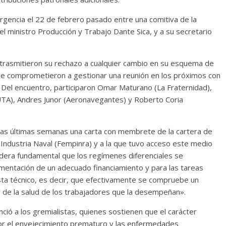
urgencia el 22 de febrero pasado entre una comitiva de la
l ministro Producción y Trabajo Dante Sica, y a su secretario
es trasmitieron su rechazo a cualquier cambio en su esquema de
 se comprometieron a gestionar una reunión en los próximos con
ey. Del encuentro, participaron Omar Maturano (La Fraternidad),
 (UTA), Andres Junor (Aeronavegantes) y Roberto Coria
 las últimas semanas una carta con membrete de la cartera de
la Industria Naval (Fempinra) y a la que tuvo acceso este medio
idera fundamental que los regímenes diferenciales se
ementación de un adecuado financiamiento y para las tareas
sta técnico, es decir, que efectivamente se compruebe un
 de la salud de los trabajadores que la desempeñan».
ció a los gremialistas, quienes sostienen que el carácter
 por el envejecimiento prematuro y las enfermedades