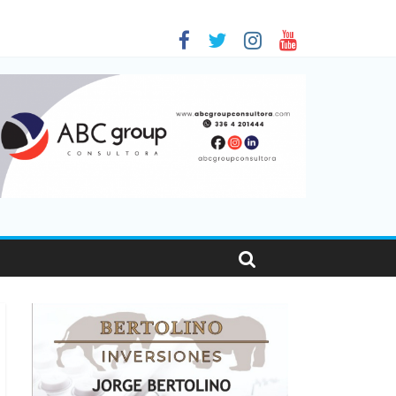
 en Santa Fe
1
nas viajaron por el país, un 5,9% más que en 2025