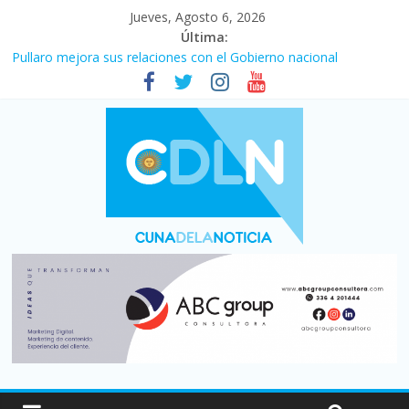
Jueves, Agosto 6, 2026
Última:
Pullaro mejora sus relaciones con el Gobierno nacional
En un partidazo, Newell’s empató 2 a 2 con Boca en el Coloso
del Parque
Vacaciones de invierno con más movimiento y consumo
turístico: 4,6 millones de personas viajaron por el país, un 5,9%
más que en 2025
Fuerte caída de la venta de autos usados en julio: bajó un 12,6%
interanual
Central venció 1 a 0 al River de Coudet en el Monumental