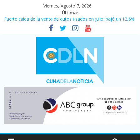
Viernes, Agosto 7, 2026
Última:
Fuerte caída de la venta de autos usados en julio: bajó un 12,6%
interanual
Central venció 1 a 0 al River de Coudet en el Monumental
La morosidad alcanzó su nivel más alto en dos décadas y ya
afecta a 400 mil deudores en Santa Fe
Desde que asumió Milei cerraron 41.000 kioscos: el sector
denuncia crisis como en 2001
Vacaciones de invierno con más movimiento y consumo
turístico: 4,6 millones de personas viajaron por el país, un 5,9%
más que en 2025