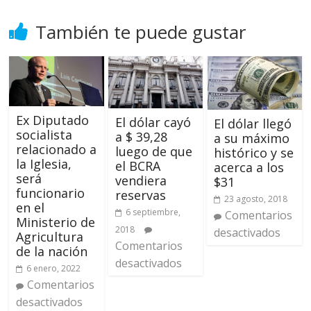
También te puede gustar
Ex Diputado
El dólar cayó
El dólar llegó
socialista
a $ 39,28
a su máximo
relacionado a
luego de que
histórico y se
la Iglesia,
el BCRA
acerca a los
será
vendiera
$31
funcionario
reservas
23 agosto, 2018
en el
6 septiembre,
Comentarios
Ministerio de
2018
desactivados
Agricultura
Comentarios
de la nación
desactivados
6 enero, 2022
Comentarios
desactivados