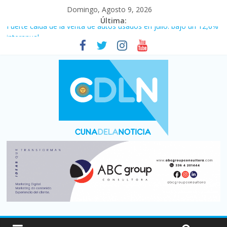
Domingo, Agosto 9, 2026
Última:
Fuerte caída de la venta de autos usados en julio: bajó un 12,6%
interanual
Central venció 1 a 0 al River de Coudet en el Monumental
La morosidad alcanzó su nivel más alto en dos décadas y ya
afecta a 400 mil deudores en Santa Fe
Desde que asumió Milei cerraron 41.000 kioscos: el sector
denuncia crisis como en 2001
Vacaciones de invierno con más movimiento y consumo
turístico: 4,6 millones de personas viajaron por el país, un 5,9%
más que en 2025