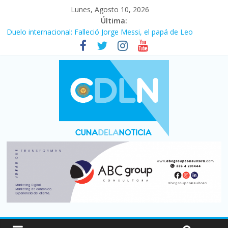
Lunes, Agosto 10, 2026
Última:
La construcción cayó 4,1% en junio y registró su cuarta baja del
año
Duelo internacional: Falleció Jorge Messi, el papá de Leo
El consumo sigue frenado: las ventas minoristas cayeron 3,8 en
julio y acumulan siete meses en baja
Newell’s cayó 2 a 1 ante Defensa y Justicia en Florencio Varela
por la cuarta fecha del Clausura
El agro argentino logró un récord histórico de exportaciones en
el primer semestre de 2026