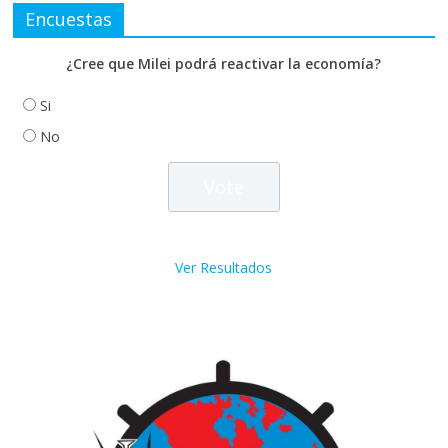
Encuestas
¿Cree que Milei podrá reactivar la economía?
Si
No
Ver Resultados