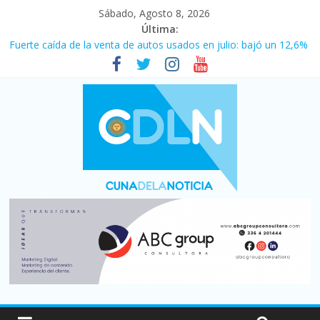
Sábado, Agosto 8, 2026
Última:
Fuerte caída de la venta de autos usados en julio: bajó un 12,6%
interanual
Central venció 1 a 0 al River de Coudet en el Monumental
La morosidad alcanzó su nivel más alto en dos décadas y ya
afecta a 400 mil deudores en Santa Fe
Desde que asumió Milei cerraron 41.000 kioscos: el sector
denuncia crisis como en 2001
Vacaciones de invierno con más movimiento y consumo
turístico: 4,6 millones de personas viajaron por el país, un 5,9%
más que en 2025