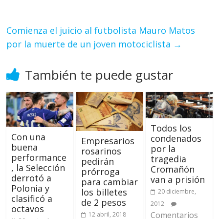
Comienza el juicio al futbolista Mauro Matos
por la muerte de un joven motociclista
→
También te puede gustar
Todos los
Con una
condenados
Empresarios
buena
por la
rosarinos
performance
tragedia
pedirán
, la Selección
Cromañón
prórroga
derrotó a
van a prisión
para cambiar
Polonia y
los billetes
20 diciembre,
clasificó a
de 2 pesos
2012
octavos
Comentarios
12 abril, 2018