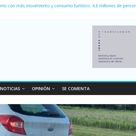
ewell’s empató 2 a 2 con Boca en el Coloso del Parque
erno con más movimiento y consumo turístico: 4,6 millones de person
venta de autos usados en julio: bajó un 12,6% interanual
 0 al River de Coudet en el Monumental
relaciones con el Gobierno nacional
NOTICIAS
OPINIÓN
SE COMENTA