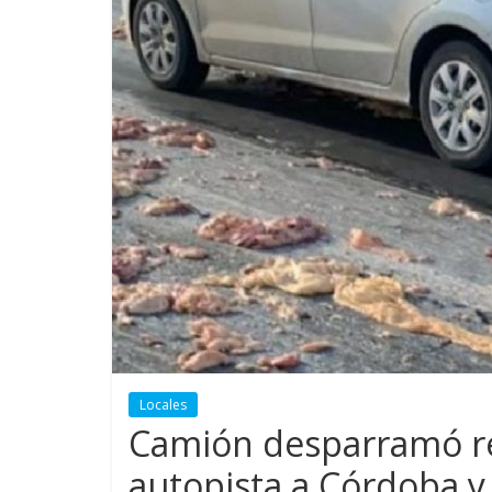
Locales
Camión desparramó re
autopista a Córdoba y