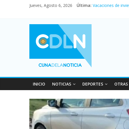
En un partidazo, N
Jueves, Agosto 6, 2026
Última:
Vacaciones de invi
Fuerte caída de la 
Central venció 1 a
Pullaro mejora sus 
INICIO
NOTICIAS
DEPORTES
OTRAS 