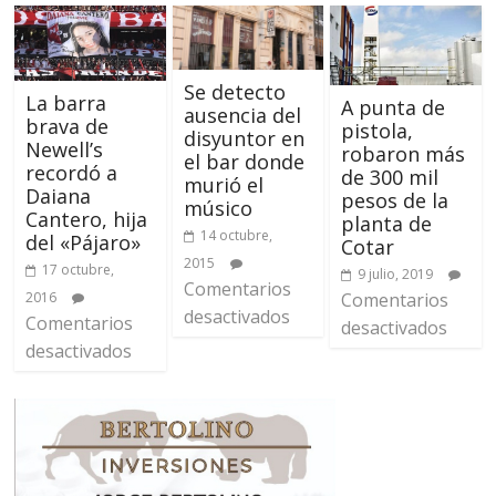
Se detecto
La barra
A punta de
ausencia del
brava de
pistola,
disyuntor en
Newell’s
robaron más
el bar donde
recordó a
de 300 mil
murió el
Daiana
pesos de la
músico
Cantero, hija
planta de
14 octubre,
del «Pájaro»
Cotar
2015
17 octubre,
9 julio, 2019
Comentarios
Comentarios
2016
desactivados
Comentarios
desactivados
desactivados