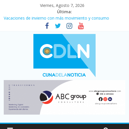
Viernes, Agosto 7, 2026
Última:
Vacaciones de invierno con más movimiento y consumo
turístico: 4,6 millones de personas viajaron por el país, un 5,9%
más que en 2025
Fuerte caída de la venta de autos usados en julio: bajó un 12,6%
interanual
Central venció 1 a 0 al River de Coudet en el Monumental
La morosidad alcanzó su nivel más alto en dos décadas y ya
afecta a 400 mil deudores en Santa Fe
Desde que asumió Milei cerraron 41.000 kioscos: el sector
denuncia crisis como en 2001