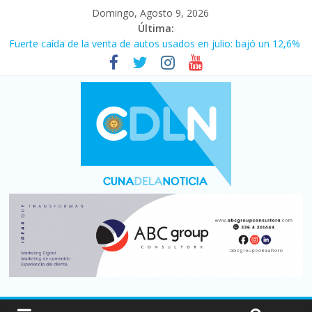
Domingo, Agosto 9, 2026
Última:
Fuerte caída de la venta de autos usados en julio: bajó un 12,6%
interanual
Central venció 1 a 0 al River de Coudet en el Monumental
La morosidad alcanzó su nivel más alto en dos décadas y ya
afecta a 400 mil deudores en Santa Fe
Desde que asumió Milei cerraron 41.000 kioscos: el sector
denuncia crisis como en 2001
Vacaciones de invierno con más movimiento y consumo
turístico: 4,6 millones de personas viajaron por el país, un 5,9%
más que en 2025