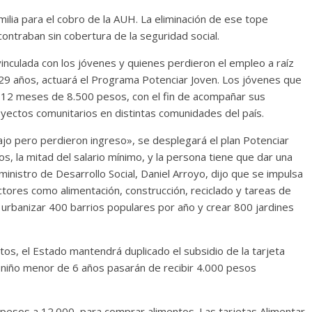
milia para el cobro de la AUH. La eliminación de ese tope
contraban sin cobertura de la seguridad social.
inculada con los jóvenes y quienes perdieron el empleo a raíz
 29 años, actuará el Programa Potenciar Joven. Los jóvenes que
12 meses de 8.500 pesos, con el fin de acompañar sus
oyectos comunitarios en distintas comunidades del país.
ajo pero perdieron ingreso», se desplegará el plan Potenciar
, la mitad del salario mínimo, y la persona tiene que dar una
ministro de Desarrollo Social, Daniel Arroyo, dijo que se impulsa
ctores como alimentación, construcción, reciclado y tareas de
 urbanizar 400 barrios populares por año y crear 800 jardines
tos, el Estado mantendrá duplicado el subsidio de la tarjeta
n niño menor de 6 años pasarán de recibir 4.000 pesos
pesos a 12.000, para comprar alimentos. Las tarjetas Alimentar