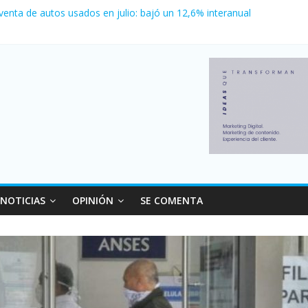
 venta de autos usados en julio: bajó un 12,6% interanual
 0 al River de Coudet en el Monumental
nzó su nivel más alto en dos décadas y ya afecta a 400 mil deudores
ilei cerraron 41.000 kioscos: el sector denuncia crisis como en 200
erno con más movimiento y consumo turístico: 4,6 millones de perso
NOTICIAS
OPINIÓN
SE COMENTA