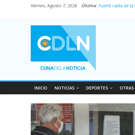
Viernes, Agosto 7, 2026
Última:
Fuerte caída de la
Central venció 1 a
La morosidad alca
Desde que asumió M
Vacaciones de invi
INICIO
NOTICIAS
DEPORTES
OTRAS 