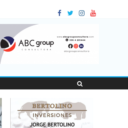
 en Santa Fe
1
nas viajaron por el país, un 5,9% más que en 2025