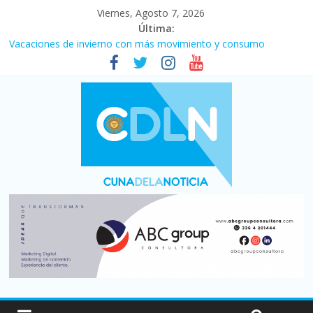
Viernes, Agosto 7, 2026
Última:
Desde que asumió Milei cerraron 41.000 kioscos: el sector
denuncia crisis como en 2001
Vacaciones de invierno con más movimiento y consumo
turístico: 4,6 millones de personas viajaron por el país, un 5,9%
más que en 2025
Fuerte caída de la venta de autos usados en julio: bajó un 12,6%
interanual
Central venció 1 a 0 al River de Coudet en el Monumental
La morosidad alcanzó su nivel más alto en dos décadas y ya
afecta a 400 mil deudores en Santa Fe