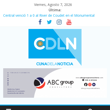
Viernes, Agosto 7, 2026
Última:
Fuerte caída de la venta de autos usados en julio: bajó un 12,6%
interanual
Central venció 1 a 0 al River de Coudet en el Monumental
La morosidad alcanzó su nivel más alto en dos décadas y ya
afecta a 400 mil deudores en Santa Fe
Desde que asumió Milei cerraron 41.000 kioscos: el sector
denuncia crisis como en 2001
Vacaciones de invierno con más movimiento y consumo
turístico: 4,6 millones de personas viajaron por el país, un 5,9%
más que en 2025