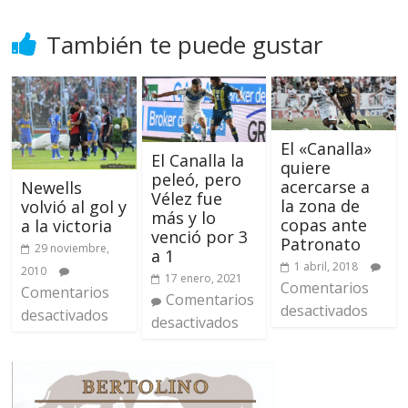
También te puede gustar
El «Canalla»
El Canalla la
quiere
peleó, pero
acercarse a
Newells
Vélez fue
la zona de
volvió al gol y
más y lo
copas ante
a la victoria
venció por 3
Patronato
29 noviembre,
a 1
1 abril, 2018
2010
17 enero, 2021
Comentarios
Comentarios
Comentarios
desactivados
desactivados
desactivados