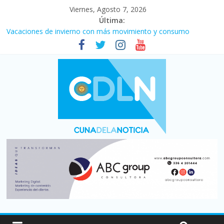
Viernes, Agosto 7, 2026
Última:
Vacaciones de invierno con más movimiento y consumo
turístico: 4,6 millones de personas viajaron por el país, un 5,9%
más que en 2025
Fuerte caída de la venta de autos usados en julio: bajó un 12,6%
interanual
Central venció 1 a 0 al River de Coudet en el Monumental
La morosidad alcanzó su nivel más alto en dos décadas y ya
afecta a 400 mil deudores en Santa Fe
Desde que asumió Milei cerraron 41.000 kioscos: el sector
denuncia crisis como en 2001